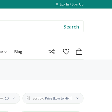
Log In / Sign Up
Search
ce
Blog
ow:
10
Sort by:
Price [Low to High]