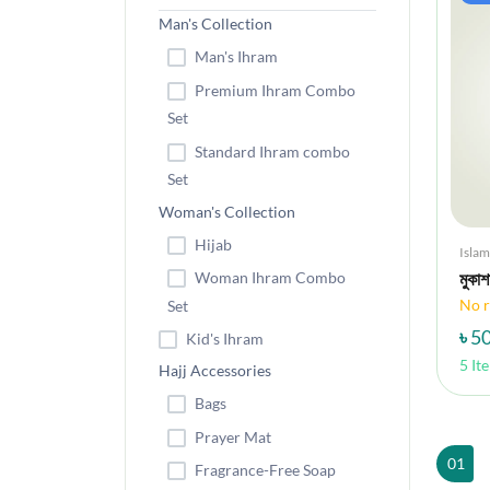
Man's Collection
Man's Ihram
Premium Ihram Combo
Set
Standard Ihram combo
Set
Woman's Collection
Hijab
Islam
Woman Ihram Combo
মুকা
No r
Set
৳ 5
Kid's Ihram
5 It
Hajj Accessories
Bags
Prayer Mat
01
Fragrance-Free Soap