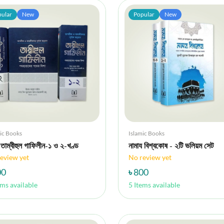
ular
New
Popular
New
ic Books
Islamic Books
 তাম্বীহুল গাফিলীন-১ ও ২-খণ্ড
নামায বিশ্বকোষ - ২টি ভলিয়ম সেট
eview yet
No review yet
00
৳ 800
ems available
5 Items available