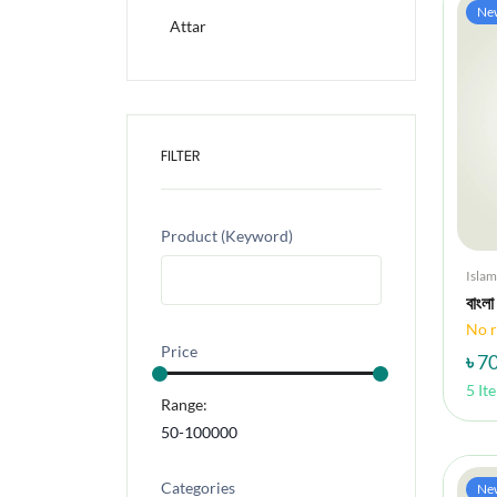
Ne
Attar
FILTER
Product (Keyword)
Islam
বাংল
No r
Price
৳ 7
5 It
Range:
Categories
Ne