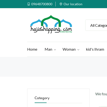
09648700800
Our location
All Catego
Home
Man
Woman
kid's Ihram
We fo
Category