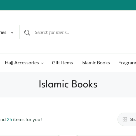
ries
Hajj Accessories
Gift Items
Islamic Books
Fragran
Islamic Books
und
25
items for you!
Sh