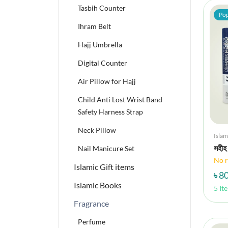
Tasbih Counter
Pop
Ihram Belt
Hajj Umbrella
Digital Counter
Air Pillow for Hajj
Child Anti Lost Wrist Band
Safety Harness Strap
Neck Pillow
Islam
Nail Manicure Set
সহীহ
No r
Islamic Gift items
৳ 8
Islamic Books
5 It
Fragrance
Perfume