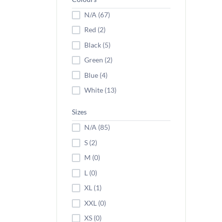
N/A (67)
Red (2)
Black (5)
Green (2)
Blue (4)
White (13)
Sizes
N/A (85)
S (2)
M (0)
L (0)
XL (1)
XXL (0)
XS (0)