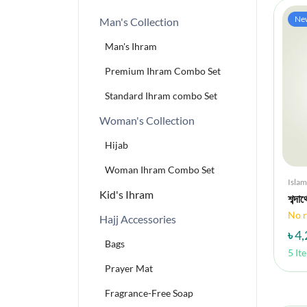
Ne
Man's Collection
Man's Ihram
Premium Ihram Combo Set
Standard Ihram combo Set
Woman's Collection
Hijab
Woman Ihram Combo Set
Islam
Kid's Ihram
শব্দা
No r
Hajj Accessories
৳ 4
Bags
5 It
Prayer Mat
Fragrance-Free Soap